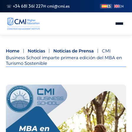
☏ +34 681 361 227
✉ cmi@cmi.es
ES
EN
Conoce CMI
Home
|
Noticias
|
Noticias de Prensa
|
CMI
Business School imparte primera edición del MBA en
Másteres
Turismo Sostenible
FP Superior
Grados
Especializaciones
Doctorado