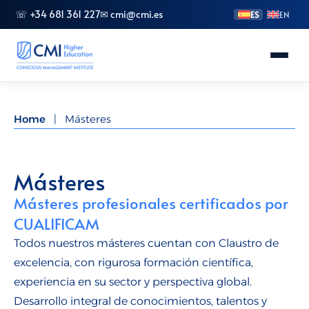
☏ +34 681 361 227
✉ cmi@cmi.es
ES
EN
Conoce CMI
Home
|
Másteres
Másteres
FP Superior
Másteres
Másteres profesionales certificados por
Grados
CUALIFICAM
Especializaciones
Todos nuestros másteres cuentan con Claustro de
excelencia, con rigurosa formación científica,
Doctorado
experiencia en su sector y perspectiva global.
Desarrollo integral de conocimientos, talentos y