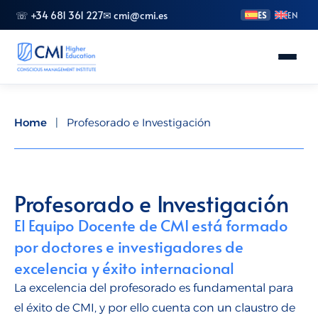
☏ +34 681 361 227
✉ cmi@cmi.es
ES
EN
Conoce CMI
Home
|
Profesorado e Investigación
Másteres
FP Superior
Profesorado e Investigación
Grados
El Equipo Docente de CMI está formado
por doctores e investigadores de
Especializaciones
excelencia y éxito internacional
La excelencia del profesorado es fundamental para
Doctorado
el éxito de CMI, y por ello cuenta con un claustro de