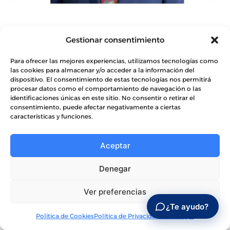
Gestionar consentimiento
Dr. Cristóbal Taúler
Para ofrecer las mejores experiencias, utilizamos tecnologías como
Licenciado en Administración y Dirección de Empresas
las cookies para almacenar y/o acceder a la información del
y Doctor en Ciencias de la Información
dispositivo. El consentimiento de estas tecnologías nos permitirá
ver más +
procesar datos como el comportamiento de navegación o las
identificaciones únicas en este sitio. No consentir o retirar el
consentimiento, puede afectar negativamente a ciertas
características y funciones.
Aceptar
Denegar
Ver preferencias
¿Te ayudo?
Política de Cookies
Política de Privacidad
Aviso Legal