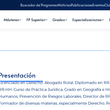
Buscador de Programas
Noticias
Publicaciones
Eventos
Clu
Másteres
FP Superior
Grados
Especializaciones
Presentación
Licenciado en Derecho. Abogado Rotal, Diplomado en RR.L
RR.HH. Curso de Práctica Jurídica, Grado en Geografía e Hi
Humanos, Prevención de Riesgos Laborales. Director de 
Formador de diversas materias, especialmente Derecho, Re