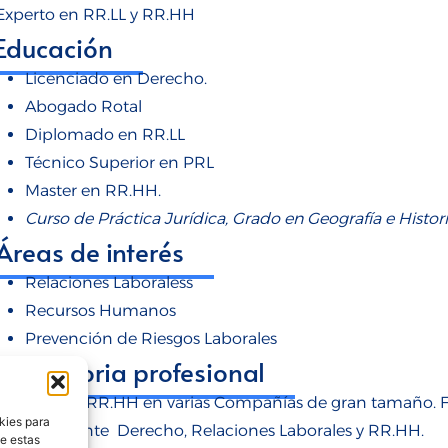
Experto en RR.LL y RR.HH
Educación
Licenciado en Derecho.
Abogado Rotal
Diplomado en RR.LL
Técnico Superior en PRL
Master en RR.HH.
Curso de Práctica Jurídica, Grado en Geografía e Histori
Áreas de interés
Relaciones Laboraless
Recursos Humanos
Prevención de Riesgos Laborales
Trayectoria profesional
Director de RR.HH en varias Compañías de gran tamaño. F
kies para
especialmente Derecho, Relaciones Laborales y RR.HH.
de estas