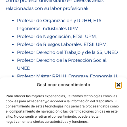
como profesor universitario en diversas áreas
relacionadas con su labor profesional:
Profesor de Organización y RRHH, ETS
Ingenieros Industriales UPM
Profesor de Negociación, ETSII UPM,
Profesor de Riesgos Laborales, ETSII UPM,
Profesor Derecho del Trabajo y de la SS, UNED
Profesor Derecho de la Protección Social,
UNED
Profesor Máster RRHH, Empresa, Economía U.
Complutense, 1991-1993
Gestionar consentimiento
Profesor Escuela Fundación Estudios
Para ofrecer las mejores experiencias, utilizamos tecnologías como las
Financieros, Dirección de Personas en Entornos
cookies para almacenar y/o acceder a la información del dispositivo. El
consentimiento de estas tecnologías nos permitirá procesar datos como
Internacionales,
el comportamiento de navegación o las identificaciones únicas en este
Profesor Derecho e Instituciones de la Unión
sitio. No consentir o retirar el consentimiento, puede afectar
negativamente a ciertas características y funciones.
Europea, UNED