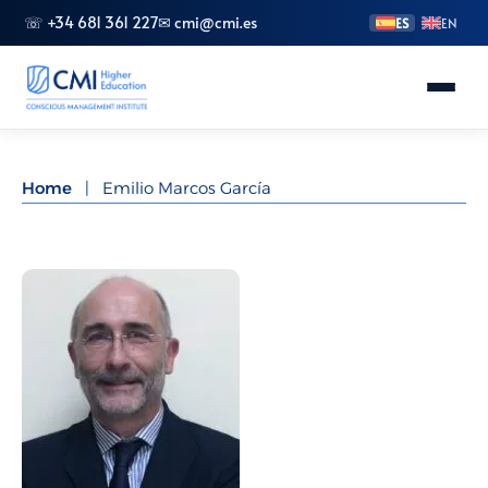
☏ +34 681 361 227
✉ cmi@cmi.es
ES
EN
Conoce CMI
Home
|
Emilio Marcos García
Másteres
FP Superior
Grados
Especializaciones
Doctorado