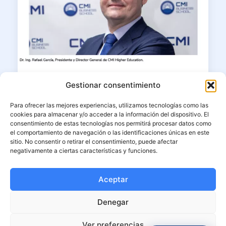
23/06/2026
Gestionar consentimiento
Dr. Ing. MBA Rafael García en
Para ofrecer las mejores experiencias, utilizamos tecnologías como las
Corresponsables: “La educación
cookies para almacenar y/o acceder a la información del dispositivo. El
superior debe formar líderes capaces
consentimiento de estas tecnologías nos permitirá procesar datos como
de unir ciencia, ética e impacto”
el comportamiento de navegación o las identificaciones únicas en este
sitio. No consentir o retirar el consentimiento, puede afectar
negativamente a ciertas características y funciones.
El presidente fundador y decano de CMI
Higher Education reflexiona
Aceptar
LEER MÁS
Denegar
Ver preferencias