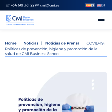
☏ +34 681 361 227
✉ cmi@cmi.es
ES
EN
Conoce CMI
Home
|
Noticias
|
Noticias de Prensa
|
COVID-19:
Políticas de prevención, higiene y promoción de la
Másteres
salud de CMI Business School
FP Superior
Grados
Especializaciones
Doctorado