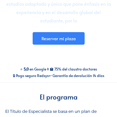
estudios adaptado y único que pone énfasis en la
Talento para empresas
experiencia y en el desarrollo global del
estudiante, por lo
CMI Journal
Reservar mi plaza
⭐
5,0
en Google
👨‍🏫 75% del claustro doctores
🔒 Pago seguro Redsys
↩️ Garantía de devolución 14 días
El programa
El Título de Especialista se basa en un plan de