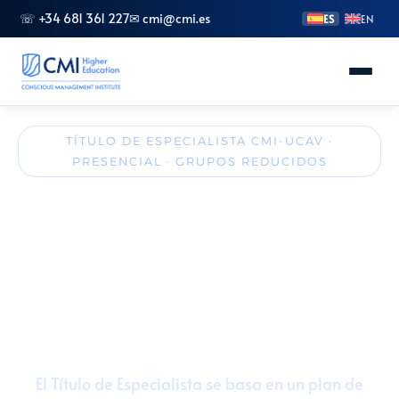
☏ +34 681 361 227
✉ cmi@cmi.es
ES
EN
Conoce CMI
TÍTULO DE ESPECIALISTA CMI-UCAV ·
PRESENCIAL · GRUPOS REDUCIDOS
Másteres
Especialista en Gestión de
Marketing Digital y Redes
FP Superior
Sociales
Grados
🎓 30 créditos ECTS
🏛️ Presencial (Madrid y Valencia)
Especializaciones
🚀 Inicio: Octubre
🤝 CMI + UCAV
El Título de Especialista se basa en un plan de
Doctorado