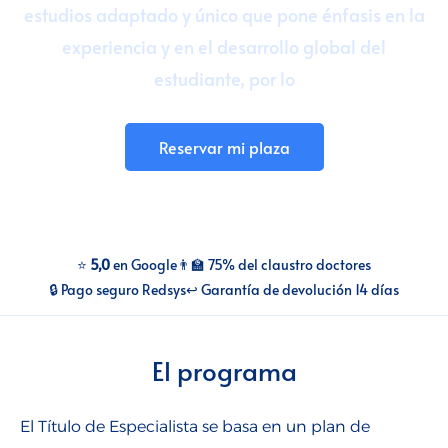
estudios adaptado y único que pone énfasis en la
Talento para empresas
experiencia y en el desarrollo global del
estudiante, por lo
CMI Journal
Reservar mi plaza
⭐
5,0
en Google
👨‍🏫 75% del claustro doctores
🔒 Pago seguro Redsys
↩️ Garantía de devolución 14 días
El programa
El Título de Especialista se basa en un plan de