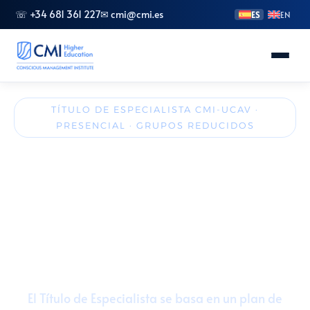
☏ +34 681 361 227
✉ cmi@cmi.es
ES
EN
Conoce CMI
TÍTULO DE ESPECIALISTA CMI-UCAV ·
PRESENCIAL · GRUPOS REDUCIDOS
Másteres
Especialista en Gestión de
Proyectos, Liderazgo y
FP Superior
Emprendimiento
Grados
🎓 30 créditos ECTS
🏛️ Presencial (Madrid y Valencia)
Especializaciones
🚀 Inicio: Octubre
🤝 CMI + UCAV
El Título de Especialista se basa en un plan de
Doctorado