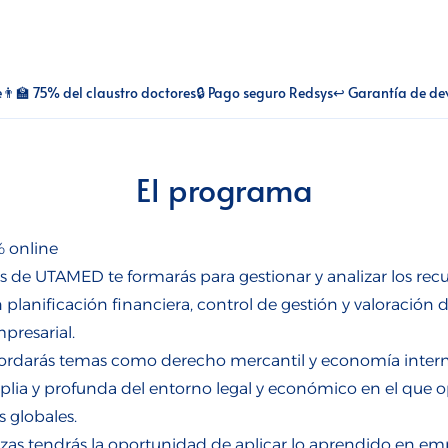
e
👨‍🏫 75% del claustro doctores
🔒 Pago seguro Redsys
↩️ Garantía de de
El programa
% online
 de UTAMED te formarás para gestionar y analizar los recu
n planificación financiera, control de gestión y valoración
mpresarial.
bordarás temas como derecho mercantil y economía intern
ia y profunda del entorno legal y económico en el que o
 globales.
zas tendrás la oportunidad de aplicar lo aprendido en emp