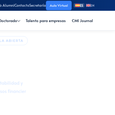
b Alumni
Contacto
Secretaría
Aula Virtual
ES
EN
Doctorado
Talento para empresas
CMI Journal
LA ABIERTA
lidad
️ Título Oficial
ntabilidad y
sos financier