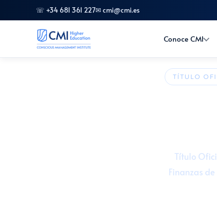
☏ +34 681 361 227
✉ cmi@cmi.es
Conoce CMI
TÍTULO OF
Grad
🎓 240 ECTS 
Título Ofic
Finanzas de 