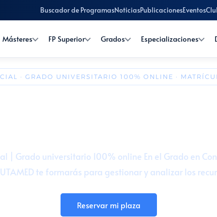
Buscador de Programas
Noticias
Publicaciones
Eventos
Clu
Másteres
FP Superior
Grados
Especializaciones
ICIAL · GRADO UNIVERSITARIO 100% ONLINE · MATRÍCU
o en Finanzas y Contabi
· 4 años
💻 100% online (UTAMED)
🌍 Acceso internacional

ial | Grado universitario 100% online En el Grado en Co
UTAMED te formarás para gestionar y analizar los recur
Reservar mi plaza