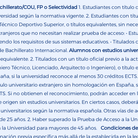
hillerato/COU, FP o Selectividad
1. Estudiantes con título 
versidad según la normativa vigente. 2. Estudiantes con tí
o Técnico Deportivo Superior, o títulos equivalentes, sin nec
ranjeros que no necesitan realizar prueba de acceso: • Est
do los requisitos de sus sistemas educativos. • Titulados 
de Bachillerato Internacional.
Alumnos con estudios univers
 equivalente. 2. Titulados con un título oficial previo a la a
ero Técnico, Licenciado, Arquitecto o Ingeniero), o título 
paña, si la universidad reconoce al menos 30 créditos ECTS.
 título universitario extranjero sin homologación en España
CTS. Si no obtienen el reconocimiento, podrán acceder en
origen sin estudios universitarios. En ciertos casos, deber
universitarios según la normativa española. Otras vías de 
de 25 años. 2. Haber superado la Prueba de Acceso a la Un
 la Universidad para mayores de 45 años.
Condiciones de
ción previa específica más allá de la establecida en la leg