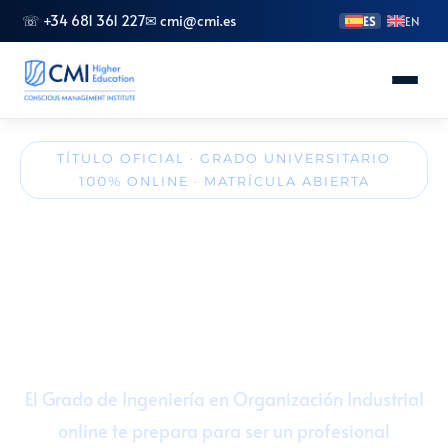
☏ +34 681 361 227
✉ cmi@cmi.es
ES
EN
Conoce CMI
TÍTULO OFICIAL · GRADO UNIVERSITARIO
100% ONLINE · MATRÍCULA ABIERTA
Másteres
Grado en Ingeniería de
Organización Industrial
FP Superior
🎓 240 ECTS · 4 años
💻 100% online (UTAMED)
Grados
🌍 Acceso internacional
🎖️ Título Oficial
Especializaciones
El Grado de Ingeniería en Organización Industrial
online te prepara para ser un profesional
Doctorado