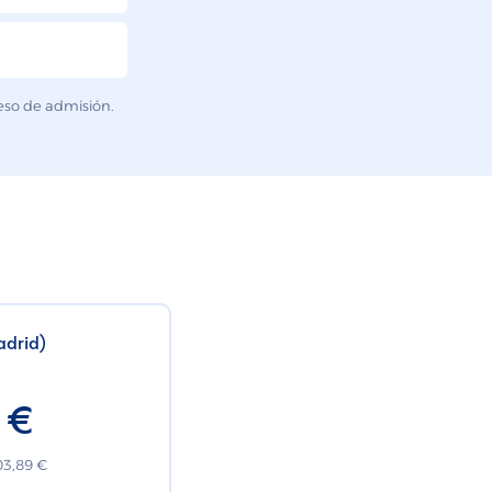
ceso de admisión.
adrid)
 €
03,89 €