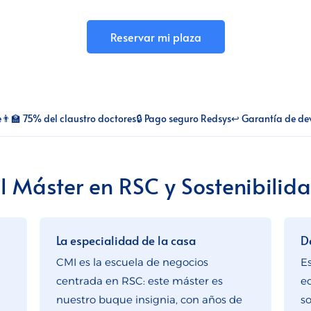
Reservar mi plaza
e
👨‍🏫 75% del claustro doctores
🔒 Pago seguro Redsys
↩️ Garantía de de
el Máster en RSC y Sostenibilid
La especialidad de la casa
D
CMI es la escuela de negocios
E
centrada en RSC: este máster es
e
nuestro buque insignia, con años de
s