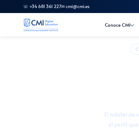
☏ +34 681 361 227
✉ cmi@cmi.es
Conoce CMI
C
Máster en 
🎓 60 EC
El máster de 
el perfil qu