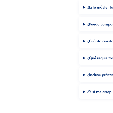
¿Este máster t
¿Puedo compag
¿Cuánto cuest
¿Qué requisito
¿Incluye práct
¿Y si me arrep