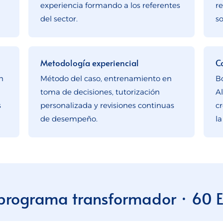
experiencia formando a los referentes
r
del sector.
so
Metodología experiencial
C
n
Método del caso, entrenamiento en
B
toma de decisiones, tutorización
A
s
personalizada y revisiones continuas
c
de desempeño.
la
programa transformador · 60 