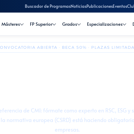
Buscador de Programas
Noticias
Publicaciones
Eventos
Clu
Másteres
FP Superior
Grados
Especializaciones
ONVOCATORIA ABIERTA · BECA 50% · PLAZAS LIMITAD
Responsabilidad Social 
y Sostenibilidad
TS
🏛️ Presencial u online
💼 Prácticas 300 h (12 ECTS)
🌍 Españ
referencia de CMI: fórmate como experto en RSC, ESG y s
e la normativa europea (CSRD) está haciendo obligatori
empresas.