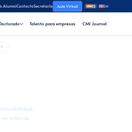
b Alumni
Contacto
Secretaría
Aula Virtual
ES
EN
Doctorado
Talento para empresas
CMI Journal
AS
Corporativa
ol o inglés
ostenibilidad,
o en miles de