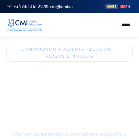
☏ +34 681 361 227
✉ cmi@cmi.es
ES
EN
Conoce CMI
CONVOCATORIA ABIERTA · BECA 50% ·
PLAZAS LIMITADAS
Másteres
Máster en Dirección de
Marketing y Comercio
FP Superior
Internacional Responsable
Grados
🎓 60 ECTS
🏛️ Presencial u online
Especializaciones
💼 Prácticas 300 h (12 ECTS)
🌍 Visión internacional
Marketing estratégico, marca con propósito y
Doctorado