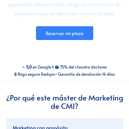
expansión internacional: dirige el crecimiento de
Talento para empresas
empresas que venden bien y hacen el bien.
CMI Journal
Reservar mi plaza
⭐
5,0
en Google
👨‍🏫 75% del claustro doctores
🔒 Pago seguro Redsys
↩️ Garantía de devolución 14 días
¿Por qué este máster de Marketing
de CMI?
Marketing con propósito