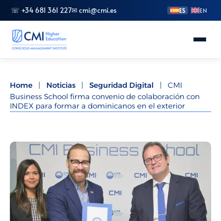
☏ +34 681 361 227
✉ cmi@cmi.es
ES
EN
Conoce CMI
Home
|
Noticias
|
Seguridad Digital
|
CMI
Business School firma convenio de colaboración con
Másteres
INDEX para formar a dominicanos en el exterior
FP Superior
Grados
Especializaciones
Doctorado