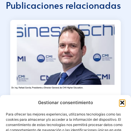
Publicaciones relacionadas
23/06/2026
Gestionar consentimiento
Dr. Ing. MBA Rafael García en
Para ofrecer las mejores experiencias, utilizamos tecnologías como las
Corresponsables: “La educación
cookies para almacenar y/o acceder a la información del dispositivo. El
superior debe formar líderes capaces
consentimiento de estas tecnologías nos permitirá procesar datos como
de unir ciencia, ética e impacto”
el comportamiento de navegación o las identificaciones únicas en este