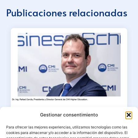
Publicaciones relacionadas
23/06/2026
Gestionar consentimiento
Dr. Ing. MBA Rafael García en
Para ofrecer las mejores experiencias, utilizamos tecnologías como las
Corresponsables: “La educación
cookies para almacenar y/o acceder a la información del dispositivo. El
superior debe formar líderes capaces