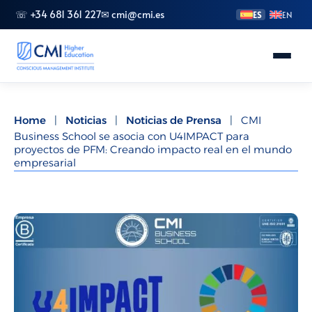
☏ +34 681 361 227
✉ cmi@cmi.es
ES
EN
Conoce CMI
Home
|
Noticias
|
Noticias de Prensa
|
CMI
Business School se asocia con U4IMPACT para
Másteres
proyectos de PFM: Creando impacto real en el mundo
empresarial
FP Superior
Grados
Especializaciones
Doctorado