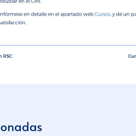
estudiar en el CMI.
Infórmese en detalle en el apartado web
Cursos
, y dé un p
satisfacción.
en RSC
Cur
cionadas