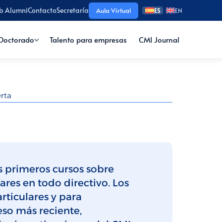
b Alumni
Contacto
Secretaría
Aula Virtual
ES
EN
Doctorado
Talento para empresas
CMI Journal
rta
s primeros cursos sobre
res en todo directivo. Los
rticulares y para
eso más reciente,