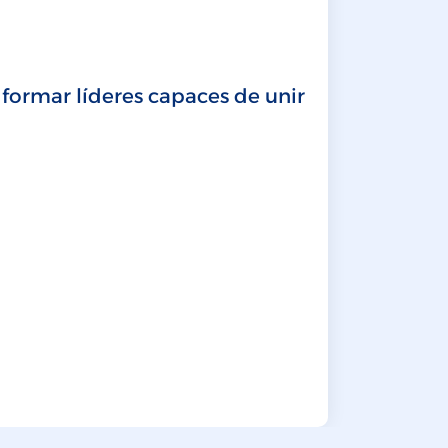
MBA
La inst
 formar líderes capaces de unir
LEER MÁ