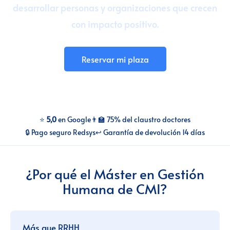
desarrollar personas y organizaciones que crecen
Talento para empresas
con impacto positivo.
CMI Journal
Reservar mi plaza
⭐
5,0
en Google
👨‍🏫 75% del claustro doctores
🔒 Pago seguro Redsys
↩️ Garantía de devolución 14 días
¿Por qué el Máster en Gestión
Humana de CMI?
Más que RRHH