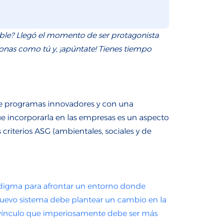
ible?
Llegó el
mo
mento
de ser prot
agonista
sonas como
tú y
, ¡
apúntate! Tienes tiempo
e
programas innovadores
y
con una
e incorporarla en las empresas es un aspecto
s criterios ASG (ambientales, sociales y de
digma para afrontar un entorno donde
nuevo sistema debe plantear un cambio en la
n vínculo que imperiosamente debe ser más