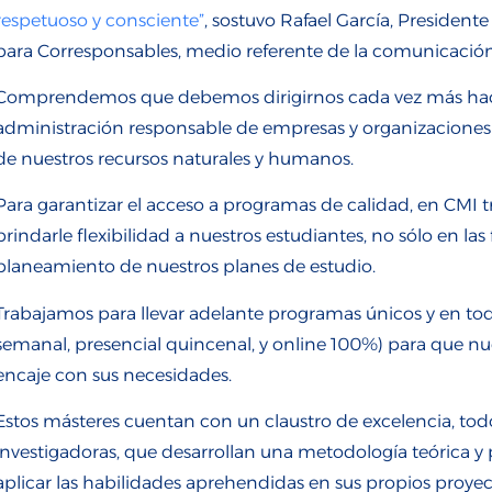
respetuoso y consciente
”
, sostuvo Rafael García, Presiden
para
Corresponsables,
medio
referente de la
comunicación
Comprendemos que debemos
dirigirnos
cada vez más
ha
admi
nistración
responsable
de empresas
y organizaciones
de nuestros recursos naturales y humanos.
Para garantizar el acceso a programas de calidad, e
n CMI 
brin
dar
le
flexibilidad
a
nuestros
estudiantes, no sólo
en las
planeamiento
de nuestros planes de estudio.
Trabajamos
para
llevar
adelante
programas únicos y
en to
semanal, presencial quincenal,
y online
100%
)
para que
nu
encaje con sus necesidades.
Estos másteres
cuentan con un
claustro de excelencia, tod
investigadoras, que desarrollan una metodología teórica
y
aplicar las habilidades
aprehendidas
en sus propios proyec