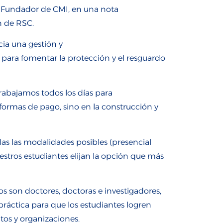
te Fundador de CMI, en una nota
 de
RSC
.
cia
una
gestión y
para fomentar la protección y el resguardo
trabajamos
todos los días para
form
as de
pago, sino en la construcción
y
das
las
modalidades
posibles
(presencial
estros estudiantes elijan la opción que
más
os son doctores, doctoras e investigadores,
práctica para que los e
studiantes logren
tos y organizaciones.