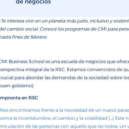
de negocios
¿Te interesa vivir en un
planeta
más justo, inclusivo y sosten
del cambio
social.
C
onoce los programas
de
CMI
para per
hasta fines de febrero.
CMI Business
School
es
una escuela de negocio
s
que ofre
c
perspectiva
integral
de la R
SC
. E
stamos convencidos
de
qu
crucial
para
abordar las demandas de l
a sociedad
sobre
lo
buen gobierno).
Impronta en RSC
“
Nos encontramos frente a la necesidad de
un nuevo para
prima la incertidumbre, el cambio y la volatilidad
(…)
Este 
vinculación de las personas con aquello que las rodea. U