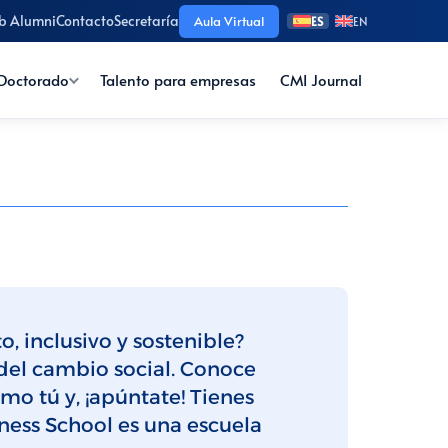
b Alumni
Contacto
Secretaría
Aula Virtual
ES
EN
Doctorado
Talento para empresas
CMI Journal
o, inclusivo y sostenible?
del cambio social. Conoce
o tú y, ¡apúntate! Tienes
iness School es una escuela