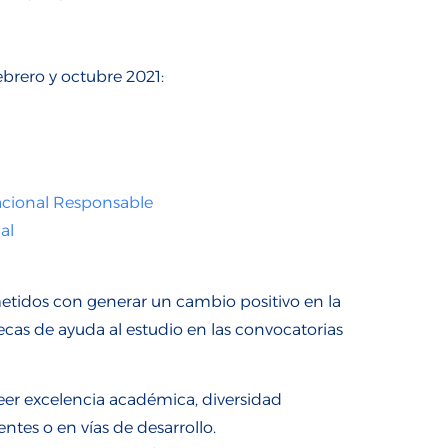
ebrero
y octubre
2021:
acional Responsable
al
ometidos con generar
un
cambi
o positivo en la
cas de ayuda al estudio
en las convocatorias
eer excelencia académica, diversidad
ntes o en vías de desarrollo.