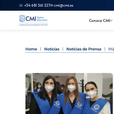
☏ +34 681 361 227
✉ cmi@cmi.es
Conoce CMI
Home
|
Noticias
|
Noticias de Prensa
|
Má