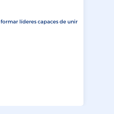
MBA
La inst
 formar líderes capaces de unir
LEER MÁ