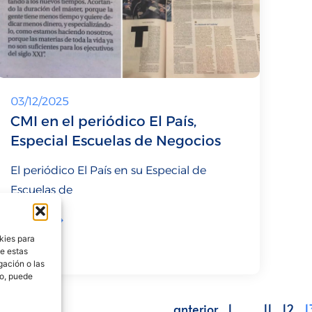
03/12/2025
CMI en el periódico El País,
Especial Escuelas de Negocios
El periódico El País en su Especial de
Escuelas de
LEER MÁS
kies para
de estas
gación o las
to, puede
anterior
1
…
11
12
1