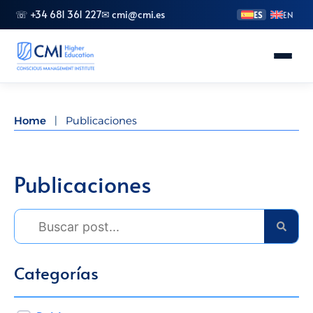
☏ +34 681 361 227
✉ cmi@cmi.es
ES
EN
Conoce CMI
Home
|
Publicaciones
Másteres
FP Superior
Publicaciones
Grados
Especializaciones
Doctorado