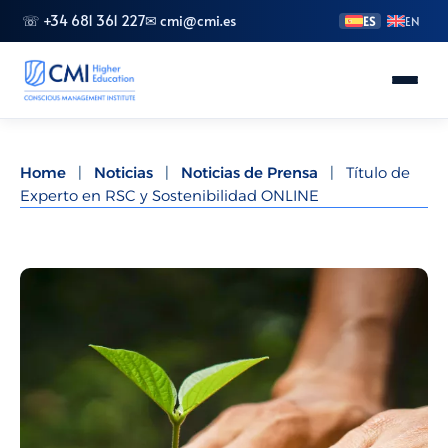
☏ +34 681 361 227
✉ cmi@cmi.es
ES
EN
Conoce CMI
Home
|
Noticias
|
Noticias de Prensa
|
Título de
Experto en RSC y Sostenibilidad ONLINE
Másteres
FP Superior
Grados
Especializaciones
Doctorado