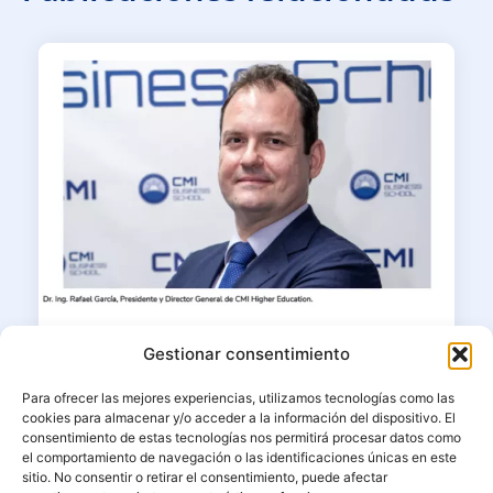
23/06/2026
Gestionar consentimiento
Dr. Ing. MBA Rafael García en
Para ofrecer las mejores experiencias, utilizamos tecnologías como las
Corresponsables: “La educación
cookies para almacenar y/o acceder a la información del dispositivo. El
superior debe formar líderes capaces
consentimiento de estas tecnologías nos permitirá procesar datos como
de unir ciencia, ética e impacto”
el comportamiento de navegación o las identificaciones únicas en este
sitio. No consentir o retirar el consentimiento, puede afectar