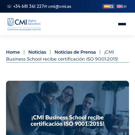
☏ +34 681 361 227
✉ cmi@cmi.es
ES
EN
Conoce CMI
Home
|
Noticias
|
Noticias de Prensa
|
¡CMI
Business School recibe certificación ISO 9001:2015!
Másteres
FP Superior
Grados
Especializaciones
Doctorado