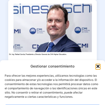
23/06/2026
Gestionar consentimiento
Dr. Ing. MBA Rafael García en
Para ofrecer las mejores experiencias, utilizamos tecnologías como las
Corresponsables: “La educación
cookies para almacenar y/o acceder a la información del dispositivo. El
superior debe formar líderes capaces
consentimiento de estas tecnologías nos permitirá procesar datos como
de unir ciencia, ética e impacto”
el comportamiento de navegación o las identificaciones únicas en este
sitio. No consentir o retirar el consentimiento, puede afectar
negativamente a ciertas características y funciones.
El presidente fundador y decano de CMI
Higher Education reflexiona