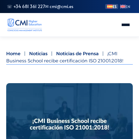
☏ +34 681 361 227
✉ cmi@cmi.es
ES
EN
Conoce CMI
Home
|
Noticias
|
Noticias de Prensa
|
¡CMI
Business School recibe certificación ISO 21001:2018!
Másteres
FP Superior
Grados
Especializaciones
Doctorado