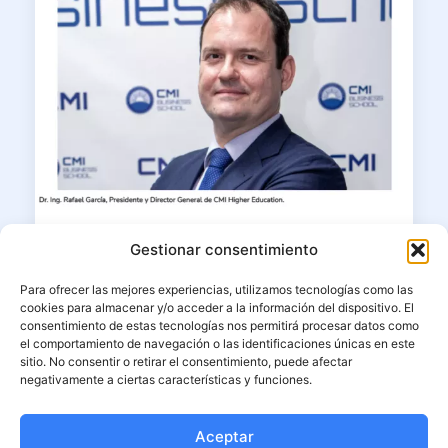
23/06/2026
Gestionar consentimiento
Dr. Ing. MBA Rafael García en
Para ofrecer las mejores experiencias, utilizamos tecnologías como las
Corresponsables: “La educación
cookies para almacenar y/o acceder a la información del dispositivo. El
superior debe formar líderes capaces
consentimiento de estas tecnologías nos permitirá procesar datos como
de unir ciencia, ética e impacto”
el comportamiento de navegación o las identificaciones únicas en este
sitio. No consentir o retirar el consentimiento, puede afectar
negativamente a ciertas características y funciones.
El presidente fundador y decano de CMI
Higher Education reflexiona
Aceptar