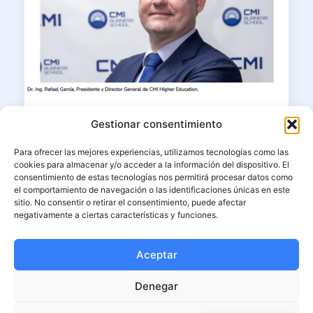
23/06/2026
Gestionar consentimiento
Dr. Ing. MBA Rafael García en
Para ofrecer las mejores experiencias, utilizamos tecnologías como las
Corresponsables: “La educación
cookies para almacenar y/o acceder a la información del dispositivo. El
superior debe formar líderes capaces
consentimiento de estas tecnologías nos permitirá procesar datos como
de unir ciencia, ética e impacto”
el comportamiento de navegación o las identificaciones únicas en este
sitio. No consentir o retirar el consentimiento, puede afectar
negativamente a ciertas características y funciones.
El presidente fundador y decano de CMI
Higher Education reflexiona
Aceptar
LEER MÁS
Denegar