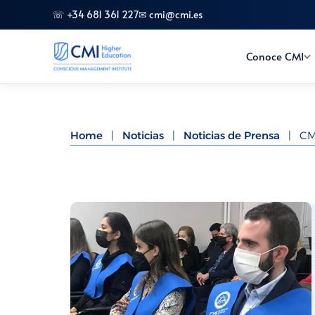
☏ +34 681 361 227
✉ cmi@cmi.es
Conoce CMI
Home
|
Noticias
|
Noticias de Prensa
|
CM