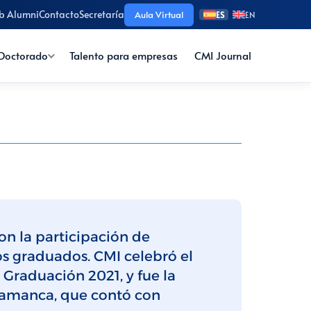
b Alumni
Contacto
Secretaría
Aula Virtual
ES
EN
Doctorado
Talento para empresas
CMI Journal
on la participación de
los graduados. CMI celebró el
Graduación 2021, y fue la
alamanca, que contó con