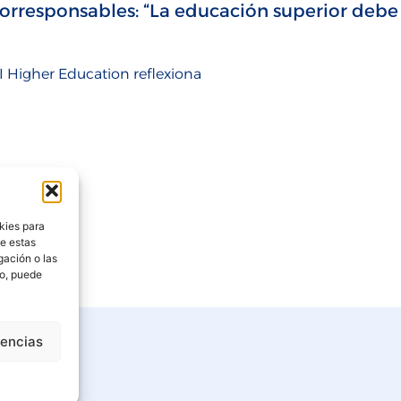
Corresponsables: “La educación superior debe
 Higher Education reflexiona
kies para
de estas
gación o las
to, puede
rencias