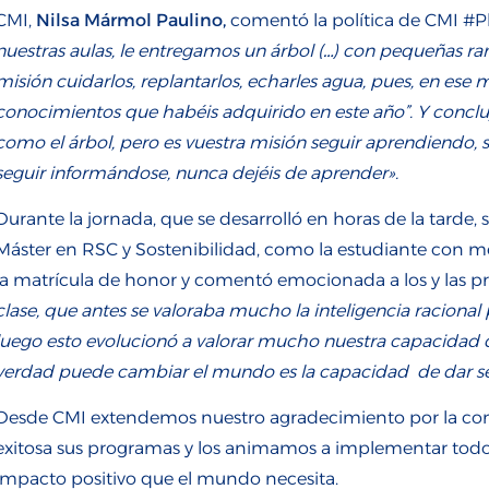
CMI,
Nilsa Mármol Paulino,
comentó la política de CMI #P
nuestras aulas, le entregamos un árbol (…) con pequeñas ram
misión cuidarlos, replantarlos, echarles agua, pues, en ese 
conocimientos que habéis adquirido en este año”. Y concl
como el árbol, pero es vuestra misión seguir aprendiendo, s
seguir informándose, nunca dejéis de aprender».
Durante la jornada, que se desarrolló en horas de la tarde,
Máster en RSC y Sostenibilidad, como la estudiante con me
la matrícula de honor y comentó emocionada a los y las p
clase, que antes se valoraba mucho la inteligencia racional
luego esto evolucionó a valorar mucho nuestra capacidad 
verdad puede cambiar el mundo es la capacidad de dar se
Desde CMI extendemos nuestro agradecimiento por la con
exitosa sus programas y los animamos a implementar todo
impacto positivo que el mundo necesita.