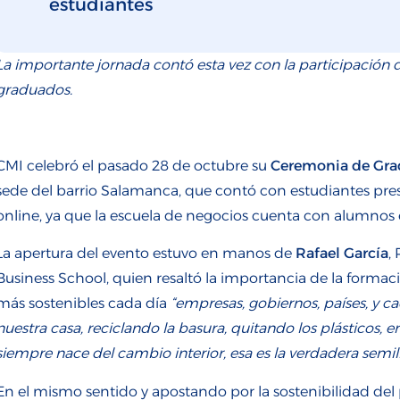
estudiantes
La importante jornada contó esta vez con la participación de
graduados.
CMI celebró el pasado 28 de octubre su
Ceremonia de Gra
sede del barrio Salamanca,
que contó con estudiantes pre
online, ya que la escuela de negocios cuenta con alumnos 
La apertura del evento estuvo en manos de
Rafael García
,
Business School, quien resaltó la importancia de la formaci
más sostenibles cada día
“e
mpresas, gobiernos, países, y c
nuestra casa, reciclando la basura, quitando los plásticos,
siempre nace del cambio interior, esa es la verdadera semill
En el mismo sentido y apostando por la sostenibilidad del 