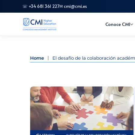
☏ +34 681 361 227
✉ cmi@cmi.es
Conoce CMI
Home
|
El desafío de la colaboración académi