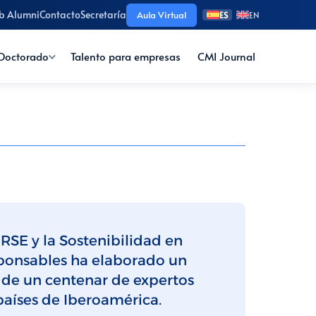
b Alumni
Contacto
Secretaría
Aula Virtual
ES
EN
Doctorado
Talento para empresas
CMI Journal
RSE y la Sostenibilidad en
esponsables ha elaborado un
 de un centenar de expertos
países de Iberoamérica.