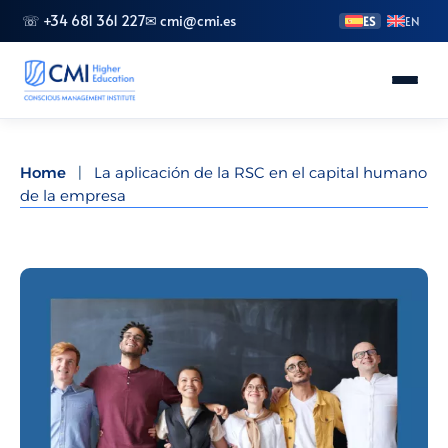
☏ +34 681 361 227
✉ cmi@cmi.es
ES
EN
Conoce CMI
Home
|
La aplicación de la RSC en el capital humano
de la empresa
Másteres
FP Superior
Grados
Especializaciones
Doctorado