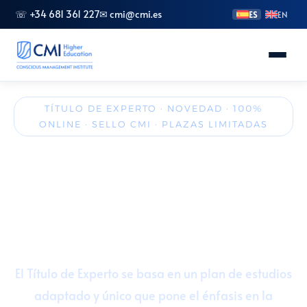
☏ +34 681 361 227
✉ cmi@cmi.es
ES
EN
Conoce CMI
TÍTULO DE EXPERTO · NOVEDAD · 100%
ONLINE · SELLO CMI · PLAZAS LIMITADAS
Másteres
Experto en Inteligencia Artificial
aplicada a los Negocios
FP Superior
🎓 20 ECTS
💻 Online / Telepresencial
Grados
🚀 Inscripción abierta
🎖️ Sello de calidad CMI
Especializaciones
El Título de Experto se basa en un plan de estudios
adaptado y único que pone el énfasis en la
Doctorado