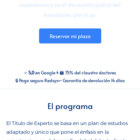
experiencia y en el desarrollo global del
Talento para empresas
estudiante, por lo qu
CMI Journal
Reservar mi plaza
⭐
5,0
en Google
👨‍🏫 75% del claustro doctores
🔒 Pago seguro Redsys
↩️ Garantía de devolución 14 días
El programa
El Título de Experto se basa en un plan de estudios
adaptado y único que pone el énfasis en la