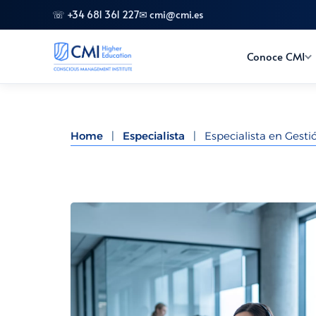
☏ +34 681 361 227
✉ cmi@cmi.es
Conoce CMI
Home
|
Especialista
|
Especialista en Gestió