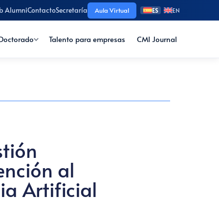
b Alumni
Contacto
Secretaría
Aula Virtual
ES
EN
Doctorado
Talento para empresas
CMI Journal
stión
ención al
ia Artificial