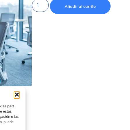
Añadir al carrito
kies para
de estas
gación o las
to, puede