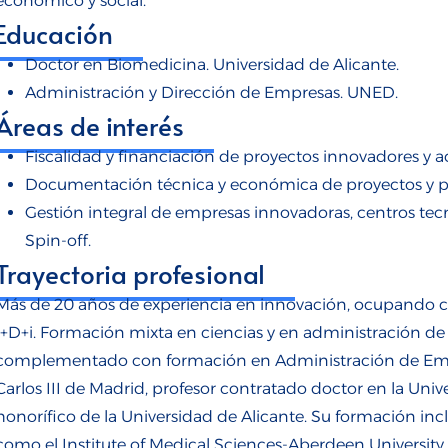
económico y social.
Educación
Doctor en Biomedicina. Universidad de Alicante.
Administración y Dirección de Empresas. UNED.
Áreas de interés
Fiscalidad y financiación de proyectos innovadores y a
Documentación técnica y económica de proyectos y pe
Gestión integral de empresas innovadoras, centros tec
Spin-off.
Trayectoria profesional
Más de 20 años de experiencia en innovación, ocupando c
I+D+i. Formación mixta en ciencias y en administración de
complementado con formación en Administración de Empre
Carlos III de Madrid, profesor contratado doctor en la Univ
honorífico de la Universidad de Alicante. Su formación inc
como el Institute of Medical Sciences-Aberdeen University