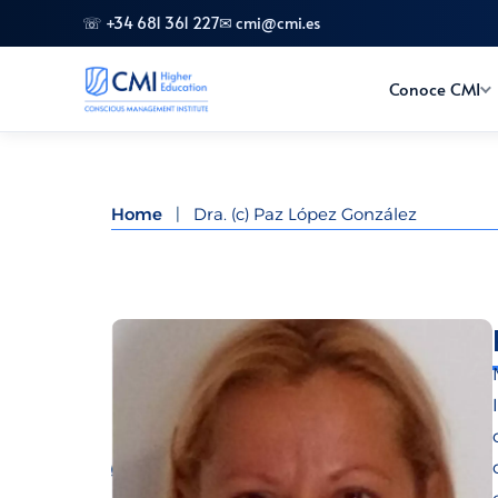
☏ +34 681 361 227
✉ cmi@cmi.es
Conoce CMI
Home
|
Dra. (c) Paz López González