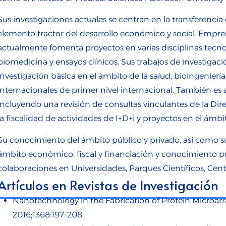
Sus investigaciones actuales se centran en la transferenci
elemento tractor del desarrollo económico y social. Empre
actualmente fomenta proyectos en varias disciplinas tecnol
biomedicina y ensayos clínicos. Sus trabajos de investigac
investigación básica en el ámbito de la salud, bioingenierí
internacionales de primer nivel internacional. También es 
incluyendo una revisión de consultas vinculantes de la Dir
la fiscalidad de actividades de I+D+i y proyectos en el ámbi
Su conocimiento del ámbito público y privado, así como su
ámbito económico, fiscal y financiación y conocimiento p
colaboraciones en Universidades, Parques Científicos, Cen
Artículos en Revistas de Investigación
Nanotechnology in the Fabrication of Protein Microarra
2016;1368:197-208.