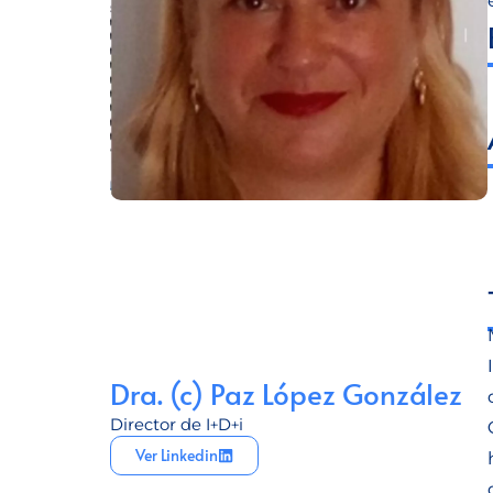
Dra. (c) Paz López González
Director de I+D+i
Ver Linkedin