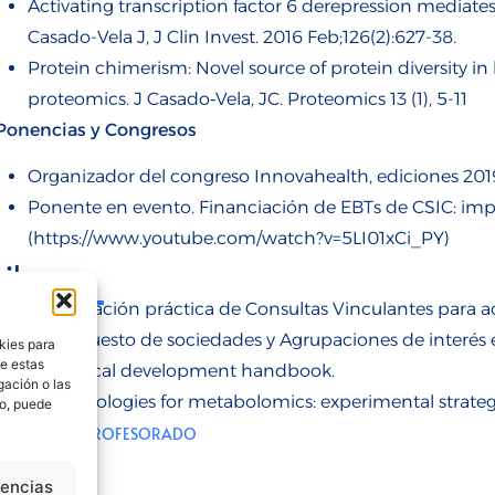
Activating transcription factor 6 derepression mediate
Casado-Vela J, J Clin Invest. 2016 Feb;126(2):627-38.
Protein chimerism: Novel source of protein diversity
proteomics. J Casado‐Vela, JC. Proteomics 13 (1), 5-11
Ponencias y Congresos
Organizador del congreso Innovahealth, ediciones 201
Ponente en evento. Financiación de EBTs de CSIC: imp
(https://www.youtube.com/watch?v=5LI01xCi_PY)
Libros
Recopilación práctica de Consultas Vinculantes para ac
en impuesto de sociedades y Agrupaciones de interés
kies para
de estas
Preclinical development handbook.
gación o las
Methodologies for metabolomics: experimental strateg
to, puede
VOLVER A PROFESORADO
rencias