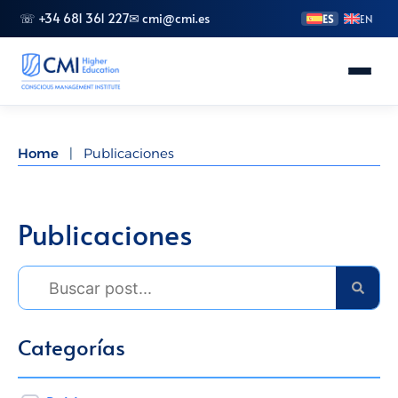
☏ +34 681 361 227
✉ cmi@cmi.es
ES
EN
Conoce CMI
Home
|
Publicaciones
Másteres
FP Superior
Publicaciones
Grados
Especializaciones
Doctorado