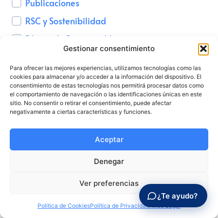
Talento para empresas
Publicaciones
RSC y Sostenibilidad
CMI Journal
Educación Responsable
Gestionar consentimiento
Noticias de Prensa
Para ofrecer las mejores experiencias, utilizamos tecnologías como las
Seguridad Digital
cookies para almacenar y/o acceder a la información del dispositivo. El
consentimiento de estas tecnologías nos permitirá procesar datos como
Marketing
el comportamiento de navegación o las identificaciones únicas en este
sitio. No consentir o retirar el consentimiento, puede afectar
negativamente a ciertas características y funciones.
Aceptar
Denegar
Ver preferencias
¿Te ayudo?
Política de Cookies
Política de Privacidad
Aviso Legal