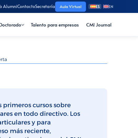
b Alumni
Contacto
Secretaría
Aula Virtual
ES
EN
Doctorado
Talento para empresas
CMI Journal
rta
s primeros cursos sobre
res en todo directivo. Los
rticulares y para
eso más reciente,