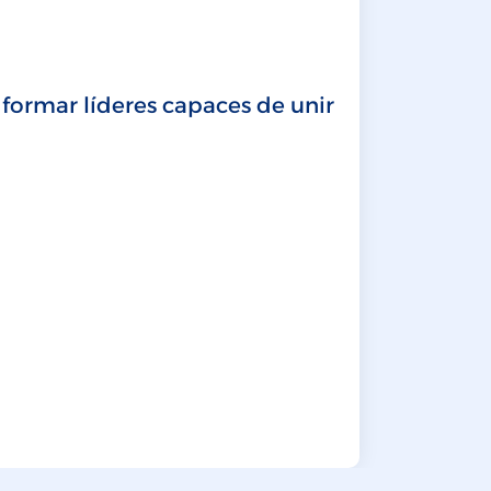
MBA
La inst
 formar líderes capaces de unir
LEER MÁ