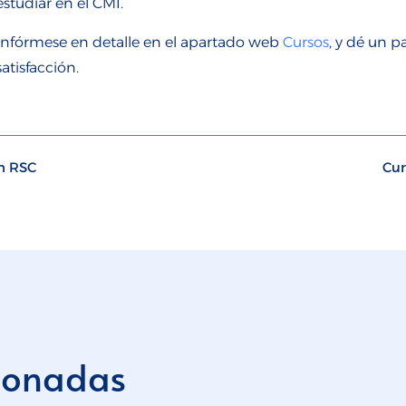
estudiar en el CMI.
Infórmese en detalle en el apartado web
Cursos
, y dé un p
satisfacción.
en RSC
Cur
cionadas