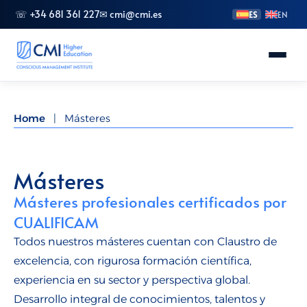
☏ +34 681 361 227
✉ cmi@cmi.es
ES
EN
Conoce CMI
Home
|
Másteres
Másteres
FP Superior
Másteres
Másteres profesionales certificados por
Grados
CUALIFICAM
Especializaciones
Todos nuestros másteres cuentan con Claustro de
excelencia, con rigurosa formación científica,
Doctorado
experiencia en su sector y perspectiva global.
Desarrollo integral de conocimientos, talentos y