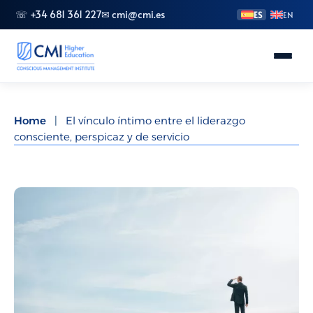
☏ +34 681 361 227
✉ cmi@cmi.es
ES
EN
Conoce CMI
Home
|
El vínculo íntimo entre el liderazgo
consciente, perspicaz y de servicio
Másteres
FP Superior
Grados
Especializaciones
Doctorado